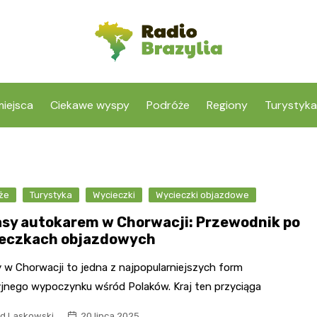
iejsca
Ciekawe wyspy
Podróże
Regiony
Turystyka
że
Turystyka
Wycieczki
Wycieczki objazdowe
sy autokarem w Chorwacji: Przewodnik po
eczkach objazdowych
 w Chorwacji to jedna z najpopularniejszych form
jnego wypoczynku wśród Polaków. Kraj ten przyciąga
d Laskowski
20 lipca 2025