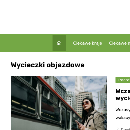
Skip
to
content
Ciekawe kraje
Ciekawe m
Wycieczki objazdowe
Podró
Wcza
wyci
Wczasy
wakacy
Dawi