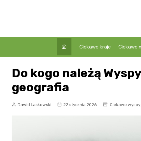
Skip
to
content
Ciekawe kraje
Ciekawe m
Do kogo należą Wyspy 
geografia
Dawid Laskowski
22 stycznia 2026
Ciekawe wyspy