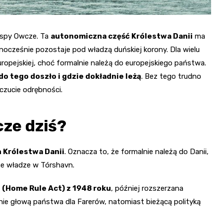
yspy Owcze. Ta
autonomiczna część Królestwa Danii
ma
dnocześnie pozostaje pod władzą duńskiej korony. Dla wielu
uropejskiej, choć formalnie należą do europejskiego państwa.
do tego doszło i gdzie dokładnie leżą
. Bez tego trudno
oczucie odrębności.
ze dziś?
 Królestwa Danii
. Oznacza to, że formalnie należą do Danii,
ne władze w Tórshavn.
 (Home Rule Act) z 1948 roku
, później rozszerzana
nie głową państwa dla Farerów, natomiast bieżącą polityką