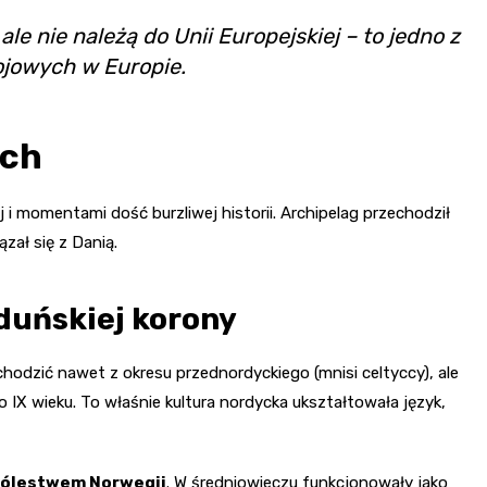
le nie należą do Unii Europejskiej – to jedno z
ojowych w Europie.
ych
 i momentami dość burzliwej historii. Archipelag przechodził
zał się z Danią.
duńskiej korony
dzić nawet z okresu przednordyckiego (mnisi celtyccy), ale
IX wieku. To właśnie kultura nordycka ukształtowała język,
rólestwem Norwegii
. W średniowieczu funkcjonowały jako