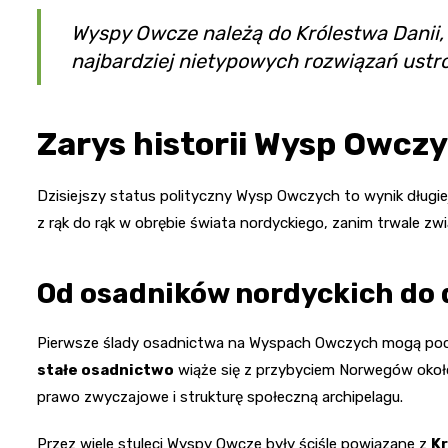
Wyspy Owcze należą do Królestwa Danii, a
najbardziej nietypowych rozwiązań ustr
Zarys historii Wysp Owcz
Dzisiejszy status polityczny Wysp Owczych to wynik długiej
z rąk do rąk w obrębie świata nordyckiego, zanim trwale zwią
Od osadników nordyckich do 
Pierwsze ślady osadnictwa na Wyspach Owczych mogą pocho
stałe osadnictwo
wiąże się z przybyciem Norwegów około 
prawo zwyczajowe i strukturę społeczną archipelagu.
Przez wiele stuleci Wyspy Owcze były ściśle powiązane z
K