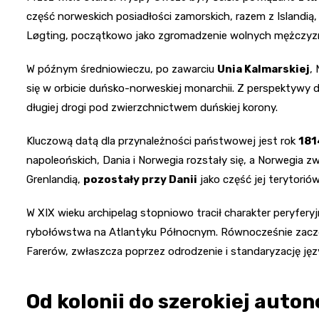
część norweskich posiadłości zamorskich, razem z Islandią, 
Løgting, początkowo jako zgromadzenie wolnych mężczyzn 
W późnym średniowieczu, po zawarciu
Unia Kalmarskiej
,
się w orbicie duńsko-norweskiej monarchii. Z perspektywy d
długiej drogi pod zwierzchnictwem duńskiej korony.
Kluczową datą dla przynależności państwowej jest rok
181
napoleońskich, Dania i Norwegia rozstały się, a Norwegia zw
Grenlandią,
pozostały przy Danii
jako część jej terytorió
W XIX wieku archipelag stopniowo tracił charakter peryferyj
rybołówstwa na Atlantyku Północnym. Równocześnie zacz
Farerów, zwłaszcza poprzez odrodzenie i standaryzację języ
Od kolonii do szerokiej auton