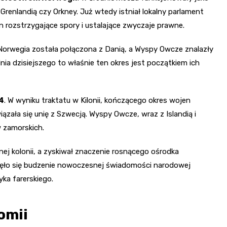
Grenlandią czy Orkney. Już wtedy istniał lokalny parlament
rozstrzygające spory i ustalające zwyczaje prawne.
 Norwegia została połączona z Danią, a Wyspy Owcze znalazły
nia dzisiejszego to właśnie ten okres jest początkiem ich
4
. W wyniku traktatu w Kilonii, kończącego okres wojen
iązała się unię z Szwecją. Wyspy Owcze, wraz z Islandią i
w zamorskich.
nej kolonii, a zyskiwał znaczenie rosnącego ośrodka
ęło się budzenie nowoczesnej świadomości narodowej
ka farerskiego.
omii