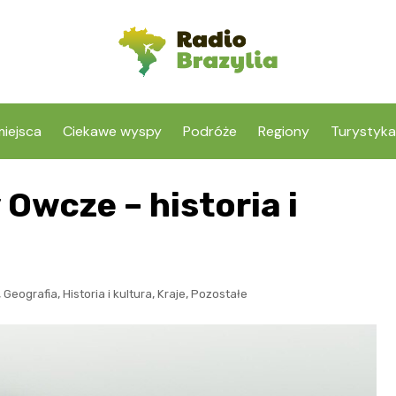
iejsca
Ciekawe wyspy
Podróże
Regiony
Turystyka
Owcze – historia i
,
,
,
,
Geografia
Historia i kultura
Kraje
Pozostałe