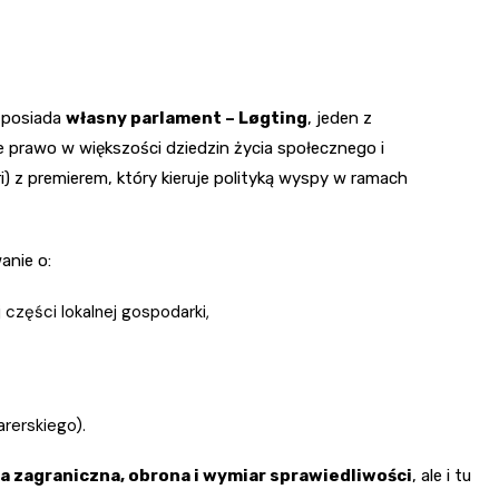
 posiada
własny parlament – Løgting
, jeden z
e prawo w większości dziedzin życia społecznego i
) z premierem, który kieruje polityką wyspy w ramach
anie o:
części lokalnej gospodarki,
arerskiego).
ka zagraniczna, obrona i wymiar sprawiedliwości
, ale i tu