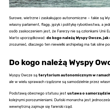
Surowe, wietrzne i zaskakująco autonomiczne – takie są W
własny parlament, flagę, język i politykę rybołówstwa, a je
osób zaskoczeniem jest, że Farerzy nie są członkami Unii E
Warto uporządkować:
do kogo należą Wyspy Owcze, jak 
zrozumieć, dlaczego ten niewielki archipelag ma tak silne p
Do kogo należą Wyspy Owc
Wyspy Owcze są
terytorium autonomicznym w ramach
ale w wielu sprawach rządzone są samodzielnie przez włas
Podstawą obecnego statusu jest
ustawa o samorządzie
kolejnymi porozumieniami. Duński monarcha jest jednocześ
wewnętrzną zajmuje się farerski rząd.