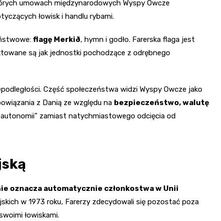
iektórych umowach międzynarodowych Wyspy Owcze
tyczących łowisk i handlu rybami.
aństwowe:
flagę Merkið
, hymn i godło. Farerska flaga jest
ktowane są jak jednostki pochodzące z odrębnego
epodległości. Część społeczeństwa widzi Wyspy Owcze jako
owiązania z Danią ze względu na
bezpieczeństwo, walutę
ej autonomii” zamiast natychmiastowego odcięcia od
jską
nie oznacza automatycznie członkostwa w Unii
skich w 1973 roku, Farerzy zdecydowali się pozostać poza
swoimi łowiskami.