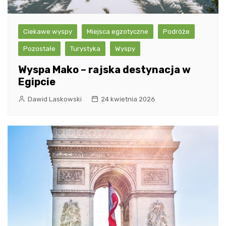
Ciekawe wyspy
Miejsca egzotyczne
Podróże
Pozostałe
Turystyka
Wyspy
Wyspa Mako – rajska destynacja w
Egipcie
Dawid Laskowski
24 kwietnia 2026