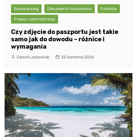
Backpacking
Dokumenty tożsamości
Podróże
Prawo i administracja
Czy zdjęcie do paszportu jest takie
samo jak do dowodu – różnice i
wymagania
Dawid Laskowski
25 kwietnia 2026