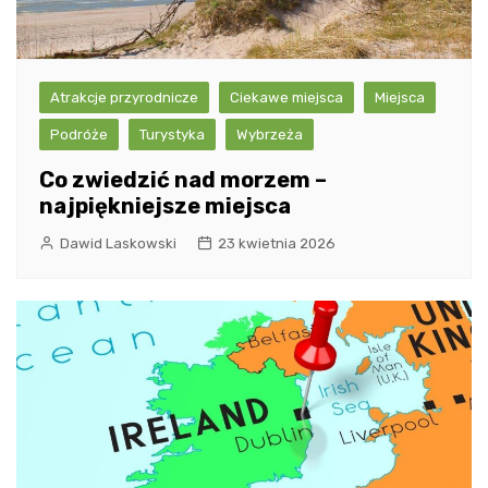
Atrakcje przyrodnicze
Ciekawe miejsca
Miejsca
Podróże
Turystyka
Wybrzeża
Co zwiedzić nad morzem –
najpiękniejsze miejsca
Dawid Laskowski
23 kwietnia 2026