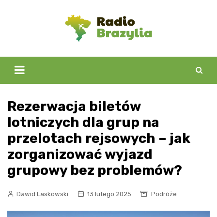
Skip
to
content
Rezerwacja biletów
lotniczych dla grup na
przelotach rejsowych – jak
zorganizować wyjazd
grupowy bez problemów?
Dawid Laskowski
13 lutego 2025
Podróże