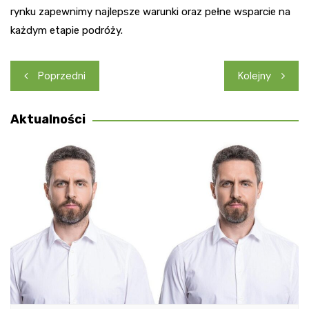
rynku zapewnimy najlepsze warunki oraz pełne wsparcie na
każdym etapie podróży.
Nawigacja
Poprzedni
Kolejny
wpisu
Aktualności