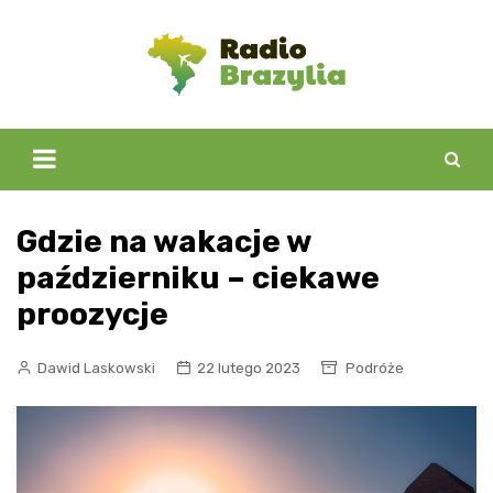
Skip
to
content
Gdzie na wakacje w
październiku – ciekawe
proozycje
Dawid Laskowski
22 lutego 2023
Podróże