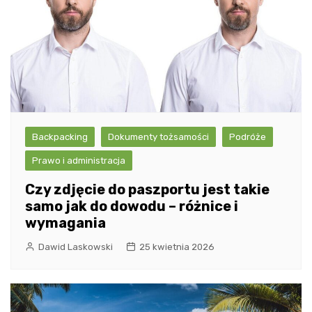
Backpacking
Dokumenty tożsamości
Podróże
Prawo i administracja
Czy zdjęcie do paszportu jest takie
samo jak do dowodu – różnice i
wymagania
Dawid Laskowski
25 kwietnia 2026