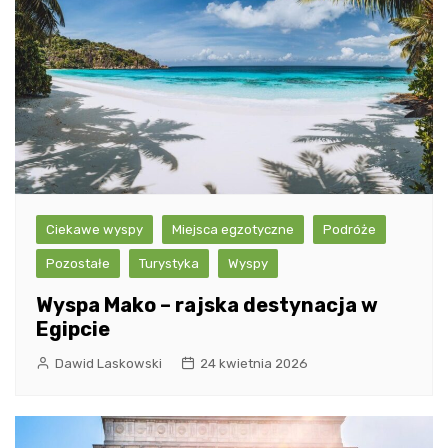
Ciekawe wyspy
Miejsca egzotyczne
Podróże
Pozostałe
Turystyka
Wyspy
Wyspa Mako – rajska destynacja w
Egipcie
Dawid Laskowski
24 kwietnia 2026