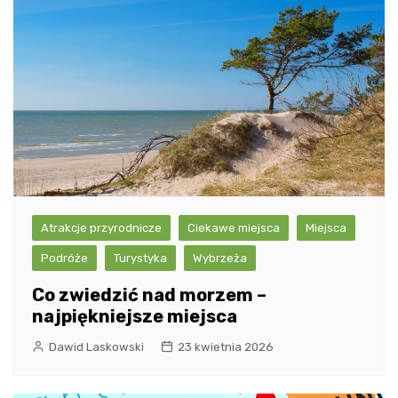
Atrakcje przyrodnicze
Ciekawe miejsca
Miejsca
Podróże
Turystyka
Wybrzeża
Co zwiedzić nad morzem –
najpiękniejsze miejsca
Dawid Laskowski
23 kwietnia 2026