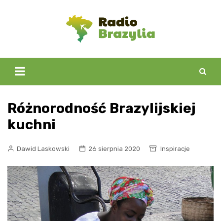
Skip
to
content
Różnorodność Brazylijskiej
kuchni
Dawid Laskowski
26 sierpnia 2020
Inspiracje