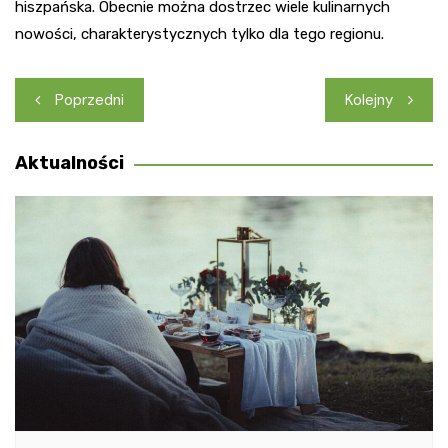
hiszpańska. Obecnie można dostrzec wiele kulinarnych
nowości, charakterystycznych tylko dla tego regionu.
Nawigacja
Poprzedni
Kolejny
wpisu
Aktualności