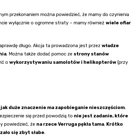
łnym przekonaniem można powiedzieć, że mamy do czynienia
encie wyłącznie o ogromne straty – mamy również
wiele ofiar
aprawdę długo. Akcja ta prowadzona jest przez
władze
hia
. Można także dodać pomoc ze
strony stanów
ić o
wykorzystywaniu samolotów i helikopterów
(przy
,
jak duże znaczenie ma zapobieganie nieszczęściom
.
ezpieczenie się przed powodzią to
nie jest zadanie, które
zy powiedzieć, że
na rzece Verruga pękła tama
.
Krótko
ało się zbyt słabe
.