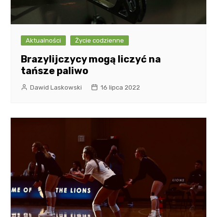
Aktualności
Życie codzienne
Brazylijczycy mogą liczyć na
tańsze paliwo
Dawid Laskowski
16 lipca 2022