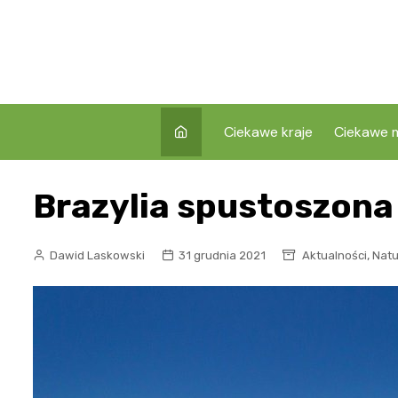
Skip
to
content
Ciekawe kraje
Ciekawe m
Brazylia spustoszona
,
Dawid Laskowski
31 grudnia 2021
Aktualności
Natu