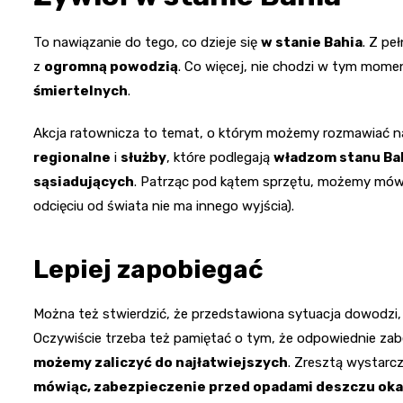
To nawiązanie do tego, co dzieje się
w stanie Bahia
. Z pe
z
ogromną powodzią
. Co więcej, nie chodzi w tym mom
śmiertelnych
.
Akcja ratownicza to temat, o którym możemy rozmawiać n
regionalne
i
służby
, które podlegają
władzom stanu Ba
sąsiadujących
. Patrząc pod kątem sprzętu, możemy mów
odcięciu od świata nie ma innego wyjścia).
Lepiej zapobiegać
Można też stwierdzić, że przedstawiona sytuacja dowodzi
Oczywiście trzeba też pamiętać o tym, że odpowiednie zab
możemy zaliczyć do najłatwiejszych
. Zresztą wystarc
mówiąc, zabezpieczenie przed opadami deszczu okaz