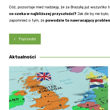
Cóż, pozostaje mieć nadzieję, że za Brazylią już wszystko t
co czeka w najbliższej przyszłości?
Jak źle by nie było
zapomnieć o tym, że
powodzie to nawracający proble
Nawigacja
Poprzedni
wpisu
Aktualności