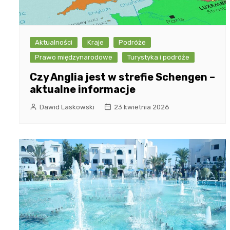
Aktualności
Kraje
Podróże
Prawo międzynarodowe
Turystyka i podróże
Czy Anglia jest w strefie Schengen –
aktualne informacje
Dawid Laskowski
23 kwietnia 2026