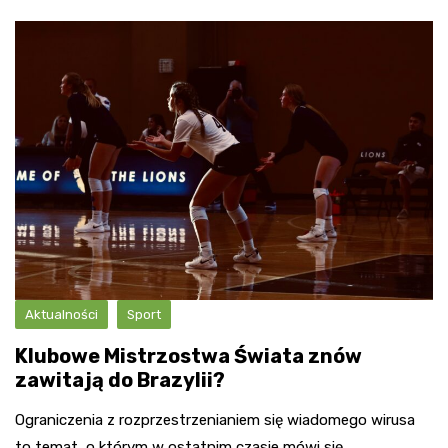
Aktualności
Sport
Klubowe Mistrzostwa Świata znów
zawitają do Brazylii?
Ograniczenia z rozprzestrzenianiem się wiadomego wirusa
to temat, o którym w ostatnim czasie mówi się