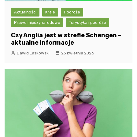
Aktualności
Kraje
Podróże
Prawo międzynarodowe
Turystyka i podróże
Czy Anglia jest w strefie Schengen –
aktualne informacje
Dawid Laskowski
23 kwietnia 2026